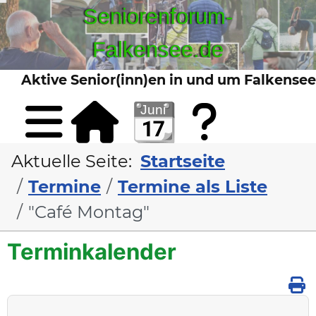
Seniorenforum-
Falkensee.de
Aktive Senior(inn)en in und um Falkensee
Sta
Kont
Aktuelle Seite:
Startseite
Termine
Termine als Liste
"Café Montag"
Terminkalender