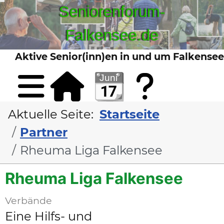
Seniorenforum-
Falkensee.de
Aktive Senior(inn)en in und um Falkensee
Sta
Kont
Aktuelle Seite:
Startseite
Partner
Rheuma Liga Falkensee
Rheuma Liga Falkensee
Verbände
Eine Hilfs- und