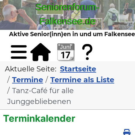
Seniorenforum-
Falkensee.de
Aktive Senior(inn)en in und um Falkensee
Sta
Kont
Aktuelle Seite:
Startseite
Termine
Termine als Liste
Tanz-Café für alle
Junggebliebenen
Terminkalender